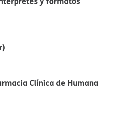
intérpretes y formatos
​​
armacia Clínica de Humana