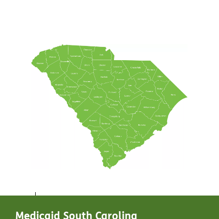
Medicaid South Carolina​​