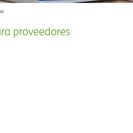
​​
a proveedores​​