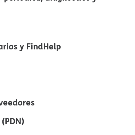
ios y FindHelp​​
eedores​​
(PDN)​​