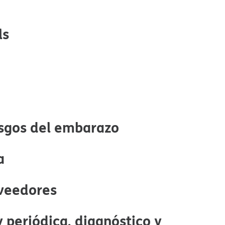
​​
sgos del embarazo​​
​
eedores​​
periódica, diagnóstico y