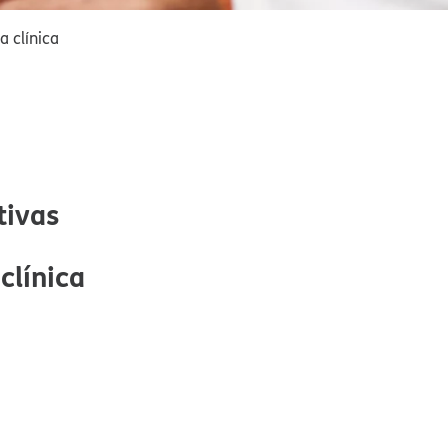
 clínica​​
ivas​​
línica​​