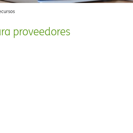
ursos​​
a proveedores​​