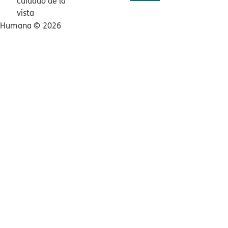
cuidado de la
vista​​
Humana ©​​
2026​​