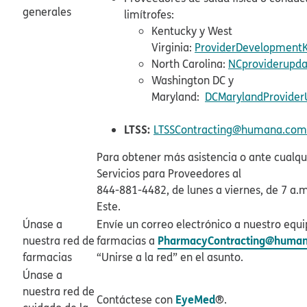
generales​​
limítrofes:​​
Kentucky y West
Virginia:
ProviderDevelopmen
North Carolina:
NCproviderupd
Washington DC y
Maryland:
DCMarylandProvide
LTSS:​​
LTSSContracting@humana.com​
Para obtener más asistencia o ante cualqu
Servicios para Proveedores al
844-881-4482, de lunes a viernes, de 7 a.m
Este.​​
Únase a
Envíe un correo electrónico a nuestro equ
PharmacyContracting@huma
nuestra red de
farmacias a
farmacias​​
“Unirse a la red” en el asunto.​​
Únase a
nuestra red de
EyeMed
Contáctese con
®.​​