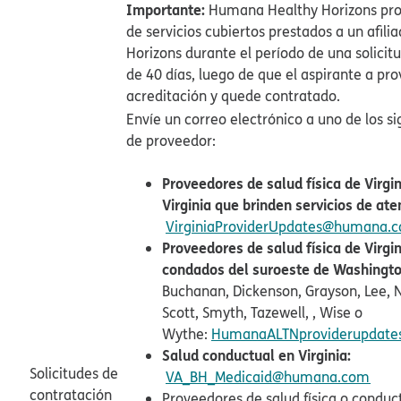
Importante:
Humana Healthy Horizons pro
de servicios cubiertos prestados a un afi
Horizons durante el período de una solici
de 40 días, luego de que el aspirante a pro
acreditación y quede contratado.​​
Envíe un correo electrónico a uno de los si
de proveedor:​​
Proveedores de salud física de Virgi
Virginia que brinden servicios de aten
VirginiaProviderUpdates@humana.co
Proveedores de salud física de Virgi
condados del suroeste de Washingto
Buchanan, Dickenson, Grayson, Lee, No
Scott, Smyth, Tazewell, , Wise o
Wythe:
HumanaALTNproviderupdat
Salud conductual en Virginia:​​
Solicitudes de
VA_BH_Medicaid@humana.com​​
contratación
Proveedores de salud física o conduc