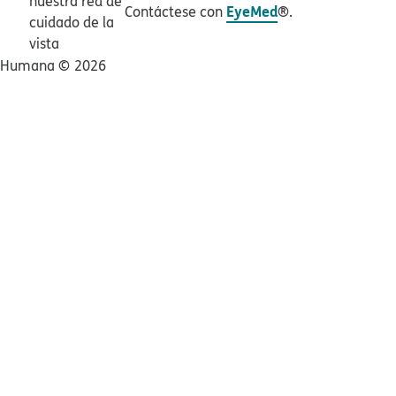
nuestra red de
EyeMed
Contáctese con
®.​​
cuidado de la
vista​​
Humana ©​​
2026​​