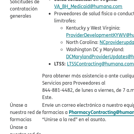
Solicitudes de
VA_BH_Medicaid@humana.com​​
contratación
Proveedores de salud física o conduc
generales​​
limítrofes:​​
Kentucky y West Virginia:
ProviderDevelopmentKYWV@
North Carolina:
NCproviderupd
Washington DC y Maryland:
DCMarylandProviderUpdates@
LTSS:​​
LTSSContracting@humana.com​
Para obtener más asistencia o ante cualqu
Servicios para Proveedores al
844-881-4482, de lunes a viernes, de 7 a.m
Este.​​
Únase a
Envíe un correo electrónico a nuestro equ
PharmacyContracting@huma
nuestra red de
farmacias a
farmacias​​
“Unirse a la red” en el asunto.​​
Únase a