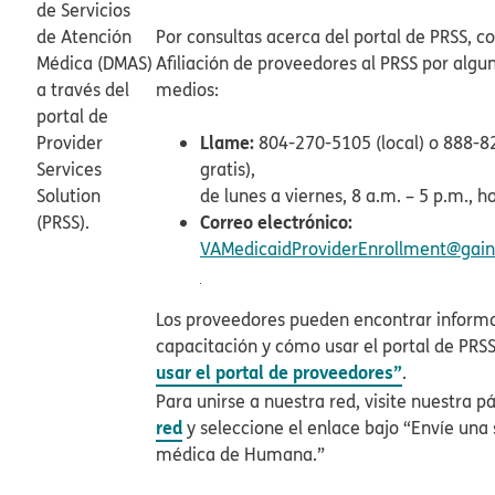
de Servicios
de Atención
Por consultas acerca del portal de PRSS, c
Médica (DMAS)
Afiliación de proveedores al PRSS por algun
a través del
medios:​​
portal de
Llame:
Provider
804-270-5105 (local) o 888-8
Services
gratis),
Solution
de lunes a viernes, 8 a.m. – 5 p.m., ho
Correo electrónico:​​
(PRSS).​​
VAMedicaidProviderEnrollment@gainw
Los proveedores pueden encontrar inform
capacitación y cómo usar el portal de PRS
usar el portal de proveedores”
.​​
Para unirse a nuestra red, visite nuestra 
red
y seleccione el enlace bajo “Envíe una s
médica de Humana.”​​