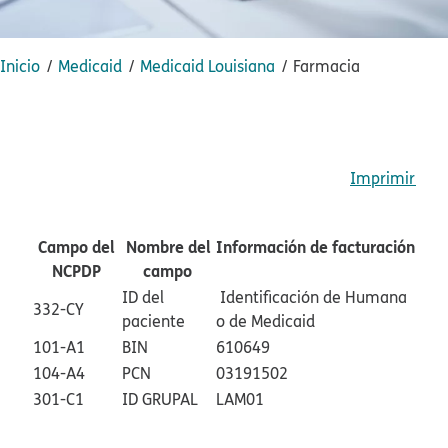
Inicio​​
Medicaid​​
Medicaid Louisiana​​
Farmacia​​
Imprimir​​
Campo del
Nombre del
Información de facturación​​
NCPDP​​
campo​​
ID del
Identificación de Humana
332-CY​​
paciente​​
o de Medicaid​​
101-A1​​
BIN​​
610649​​
104-A4​​
PCN​​
03191502​​
301-C1​​
ID GRUPAL​​
LAM01​​